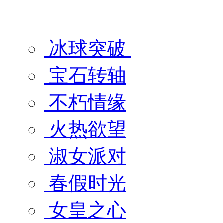
冰球突破
宝石转轴
不朽情缘
火热欲望
淑女派对
春假时光
女皇之心