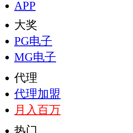
APP
大奖
PG电子
MG电子
代理
代理加盟
月入百万
热门