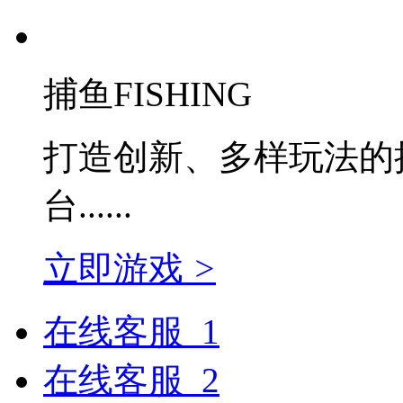
捕鱼
FISHING
打造创新、多样玩法的
台......
立即游戏
>
在线客服 1
在线客服 2