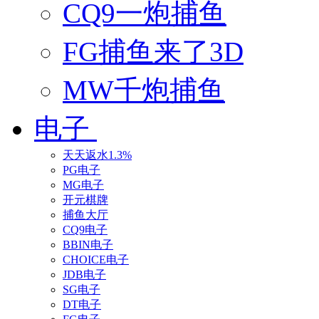
CQ9一炮捕鱼
FG捕鱼来了3D
MW千炮捕鱼
电子
天天返水1.3%
PG电子
MG电子
开元棋牌
捕鱼大厅
CQ9电子
BBIN电子
CHOICE电子
JDB电子
SG电子
DT电子