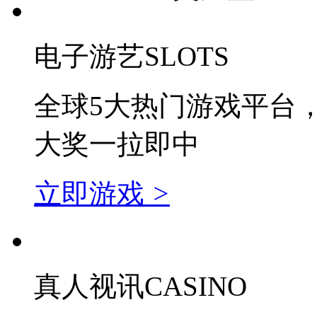
电子游艺
SLOTS
全球5大热门游戏平台，
大奖一拉即中
立即游戏
>
真人视讯
CASINO