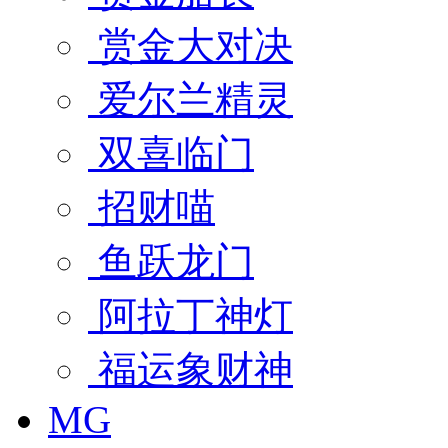
赏金大对决
爱尔兰精灵
双喜临门
招财喵
鱼跃龙门
阿拉丁神灯
福运象财神
MG