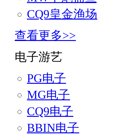
CQ9皇金渔场
查看更多>>
电子游艺
PG电子
MG电子
CQ9电子
BBIN电子