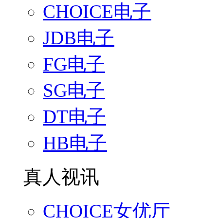
CHOICE电子
JDB电子
FG电子
SG电子
DT电子
HB电子
真人视讯
CHOICE女优厅