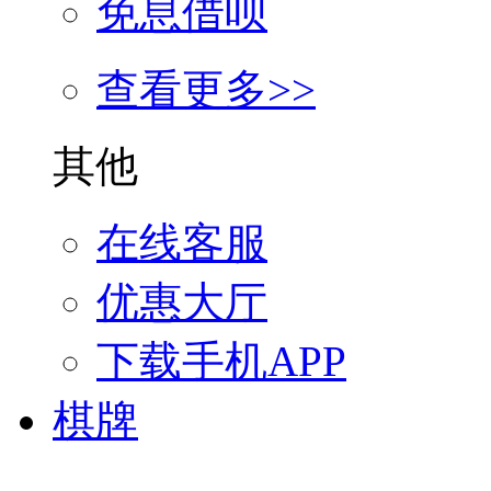
免息借呗
查看更多>>
其他
在线客服
优惠大厅
下载手机APP
棋牌