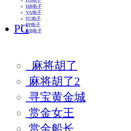
FG电子
HB电子
VA电子
FC电子
PG
PP电子
GB电子
麻将胡了
麻将胡了2
寻宝黄金城
赏金女王
赏金船长