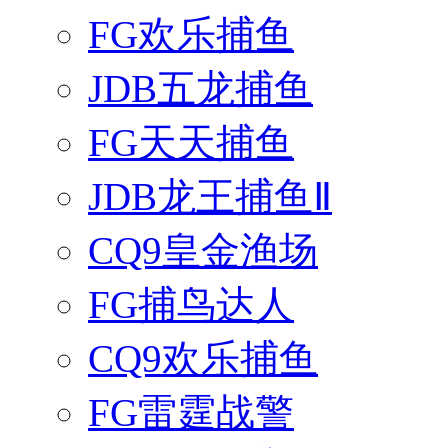
FG欢乐捕鱼
JDB五龙捕鱼
FG天天捕鱼
JDB龙王捕鱼Ⅱ
CQ9皇金渔场
FG捕鸟达人
CQ9欢乐捕鱼
FG雷霆战警