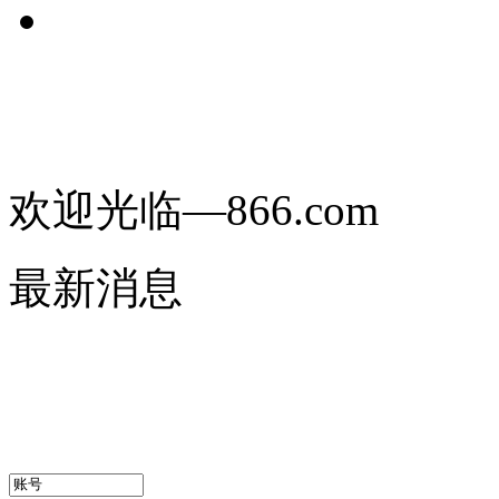
欢迎光临—866.com
最新消息